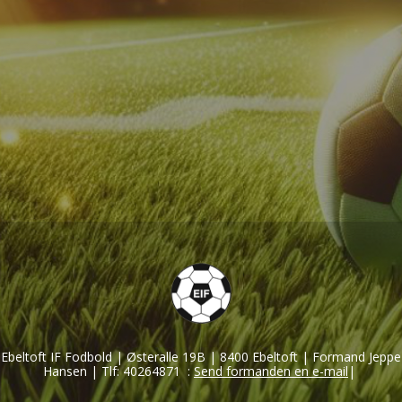
Ebeltoft IF Fodbold |
Østeralle 19B
|
8400 Ebeltoft
| Formand Jeppe
Hansen
| Tlf:
40264871
:
Send formanden en e-mail
|