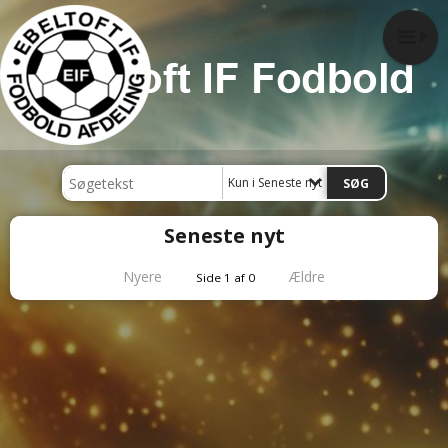
Kun i Seneste nyt
Seneste nyt
Nyere
Ældre
Side 1 af 0