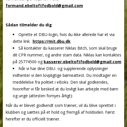
formand.ebeltoftfodbold@gmail.com
Sådan tilmelder du dig
Oprette et DBU-login, hvis du ikke allerede har et via
dette link:
https://mit.dbu.dk
Så kontakter du kasserer Niklas Bitch, som skal bruge
dit CPR nummer, og andre stam data. Niklas kan kontaktes
på 25774500 og
kasserer.ebeltoftfodbold@gmail.com
Når vi har dine DBU- og supplerende oplysninger
indhenter vi den lovpligtige børneattest. Du modtager en
meddelelse fra politiet i eBoks. Den skal godkendes,
hvorefter vi får besked at du lovligt kan arbejde med børn
og unge (attesten fornyes årligt):
Når du er blevet godkendt som træner, vil du blive oprettet i
klubben og sættes på et hold og fremgå af holdsiden. Først
herefter er du officielt træner.