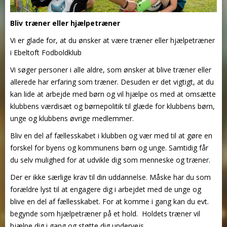
Bliv træner eller hjælpetræner
Vi er glade for, at du ønsker at være træner eller hjælpetræner
i Ebeltoft Fodboldklub
Vi søger personer i alle aldre, som ønsker at blive træner eller
allerede har erfaring som træner. Desuden er det vigtigt, at du
kan lide at arbejde med børn og vil hjælpe os med at omsætte
klubbens værdisæt og børnepolitik til glæde for klubbens børn,
unge og klubbens øvrige medlemmer.
Bliv en del af fællesskabet i klubben og vær med til at gøre en
forskel for byens og kommunens børn og unge. Samtidig får
du selv mulighed for at udvikle dig som menneske og træner.
Der er ikke særlige krav til din uddannelse. Måske har du som
forældre lyst til at engagere dig i arbejdet med de unge og
blive en del af fællesskabet. For at komme i gang kan du evt.
begynde som hjælpetræner på et hold. Holdets træner vil
hjælpe dig i gang og støtte dig undervejs.