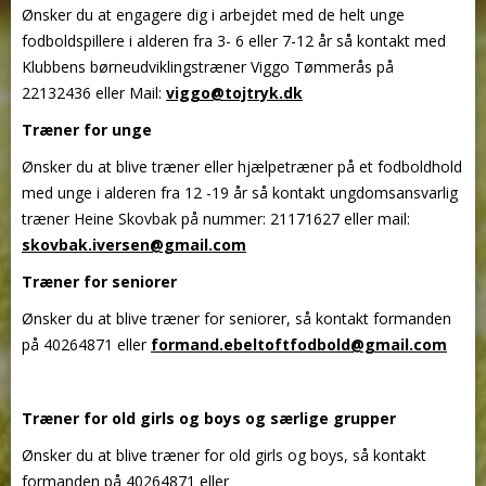
Ønsker du at engagere dig i arbejdet med de helt unge
fodboldspillere i alderen fra 3- 6 eller 7-12 år så kontakt med
Klubbens børneudviklingstræner Viggo Tømmerås på
22132436
eller Mail:
viggo@tojtryk.dk
Træner for unge
Ønsker du at blive træner eller hjælpetræner på et fodboldhold
med unge i alderen fra 12 -19 år så kontakt ungdomsansvarlig
træner Heine Skovbak på nummer: 21171627 eller mail:
skovbak.iversen@gmail.com
Træner for seniorer
Ønsker du at blive træner for seniorer, så kontakt formanden
på 40264871 eller
formand.ebeltoftfodbold@gmail.com
Træner for old girls og boys og særlige grupper
Ønsker du at blive træner for old girls og boys, så kontakt
formanden på 40264871 eller